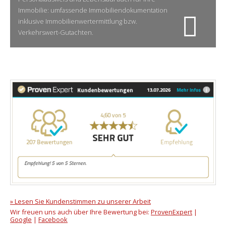
Immobilie: umfassende Immobiliendokumentation
inklusive Immobilienwertermittlung bzw.
Verkehrswert-Gutachten.
» Lesen Sie Kundenstimmen zu unserer Arbeit
Wir freuen uns auch über Ihre Bewertung bei:
ProvenExpert
|
Google
|
Facebook