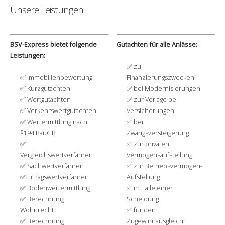
Unsere Leistungen
BSV-Express bietet folgende
Gutachten für alle Anlässe:
Leistungen:
zu
Immobilienbewertung
Finanzierungszwecken
Kurzgutachten
bei Modernisierungen
Wertgutachten
zur Vorlage bei
Verkehrswertgutachten
Versicherungen
Wertermittlung nach
bei
§194 BauGB
Zwangsversteigerung
zur privaten
Vergleichswertverfahren
Vermögensaufstellung
Sachwertverfahren
zur Betriebsvermögen-
Ertragswertverfahren
Aufstellung
Bodenwertermittlung
im Falle einer
Berechnung
Scheidung
Wohnrecht
für den
Berechnung
Zugewinnausgleich