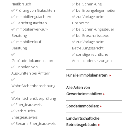
Nießbrauch
bei Schenkung
Prüfung von Gutachten
bei Erbangelegenheiten
Immobiliengutachten
zur Vorlage beim
Gerichtsgutachten
Finanzamt
Immobilienverkauf-
bei Schenkungssteuer
Beratung
bei Erbschaftssteuer
Immobilienkauf-
zur Vorlage beim
Beratung
Betreuungsgericht
sonstige rechtliche
Gebäudedokumentation
Auseinandersetzungen
Einholen von
Auskünften bei Ämtern
Für alle Immobilienarten:
»
Wohnflächenberechnung
Alle Arten von
Gewerbeimmobilien:
»
Wohnflächenüberprüfung
Energieausweis
Sonderimmobilien:
»
Verbrauchs-
Energieausweis
Landwirtschaftliche
Bedarfs-Energieausweis
Betriebsgebäude:
»