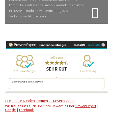
Immobilie: umfassende Immobiliendokumentation
inklusive Immobilienwertermittlung bzw.
Verkehrswert-Gutachten.
» Lesen Sie Kundenstimmen zu unserer Arbeit
Wir freuen uns auch über Ihre Bewertung bei:
ProvenExpert
|
Google
|
Facebook