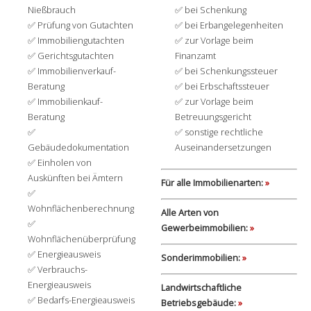
Nießbrauch
bei Schenkung
Prüfung von Gutachten
bei Erbangelegenheiten
Immobiliengutachten
zur Vorlage beim
Gerichtsgutachten
Finanzamt
Immobilienverkauf-
bei Schenkungssteuer
Beratung
bei Erbschaftssteuer
Immobilienkauf-
zur Vorlage beim
Beratung
Betreuungsgericht
sonstige rechtliche
Gebäudedokumentation
Auseinandersetzungen
Einholen von
Auskünften bei Ämtern
Für alle Immobilienarten:
»
Wohnflächenberechnung
Alle Arten von
Gewerbeimmobilien:
»
Wohnflächenüberprüfung
Energieausweis
Sonderimmobilien:
»
Verbrauchs-
Energieausweis
Landwirtschaftliche
Bedarfs-Energieausweis
Betriebsgebäude:
»