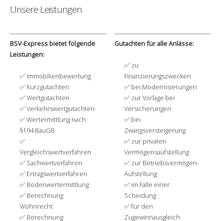
Unsere Leistungen
BSV-Express bietet folgende
Gutachten für alle Anlässe:
Leistungen:
zu
Immobilienbewertung
Finanzierungszwecken
Kurzgutachten
bei Modernisierungen
Wertgutachten
zur Vorlage bei
Verkehrswertgutachten
Versicherungen
Wertermittlung nach
bei
§194 BauGB
Zwangsversteigerung
zur privaten
Vergleichswertverfahren
Vermögensaufstellung
Sachwertverfahren
zur Betriebsvermögen-
Ertragswertverfahren
Aufstellung
Bodenwertermittlung
im Falle einer
Berechnung
Scheidung
Wohnrecht
für den
Berechnung
Zugewinnausgleich