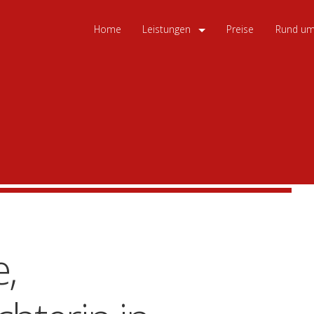
Home
Leistungen
Preise
Rund um
gutachten | Immobilien-Kaufberatung | Immobilien-Verkaufberat
nell und zuverlässig - bundesweit zum günstigen Festpreis.
,