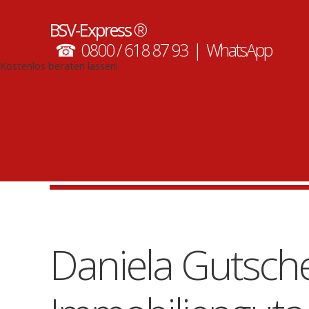
» Wir sind auch in Ihrer Region tätig. Kontaktieren Sie uns! «
BSV-Express
®
☎ 0800 / 618 87 93 |
WhatsApp
Immobilienbewertung | Kurzgutachten | Verkehrswert
| Schimmelgutachten | Energieausweis
Kostenlos beraten lassen!
☎
0800 / 618 87 93
(gebührenfrei)
▸
info@bsv-express.de
▸
Kontaktformular
▸
WhatsApp
Kompetente Immobilienbewertung und Wertgutachten, sch
Daniela Gutsche