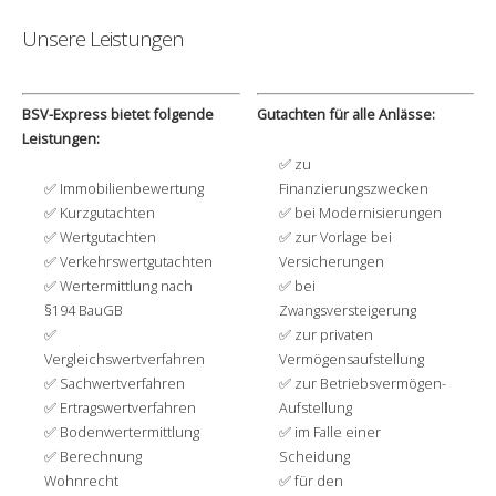
Unsere Leistungen
BSV-Express bietet folgende
Gutachten für alle Anlässe:
Leistungen:
zu
Immobilienbewertung
Finanzierungszwecken
Kurzgutachten
bei Modernisierungen
Wertgutachten
zur Vorlage bei
Verkehrswertgutachten
Versicherungen
Wertermittlung nach
bei
§194 BauGB
Zwangsversteigerung
zur privaten
Vergleichswertverfahren
Vermögensaufstellung
Sachwertverfahren
zur Betriebsvermögen-
Ertragswertverfahren
Aufstellung
Bodenwertermittlung
im Falle einer
Berechnung
Scheidung
Wohnrecht
für den