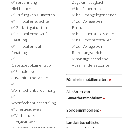
Berechnung
Zugewinnausgleich
Nießbrauch
bei Schenkung
Prüfung von Gutachten
bei Erbangelegenheiten
Immobiliengutachten
zur Vorlage beim
Gerichtsgutachten
Finanzamt
Immobilienverkauf-
bei Schenkungssteuer
Beratung
bei Erbschaftssteuer
Immobilienkauf-
zur Vorlage beim
Beratung
Betreuungsgericht
sonstige rechtliche
Gebäudedokumentation
Auseinandersetzungen
Einholen von
Auskünften bei Ämtern
Für alle Immobilienarten:
»
Wohnflächenberechnung
Alle Arten von
Gewerbeimmobilien:
»
Wohnflächenüberprüfung
Energieausweis
Sonderimmobilien:
»
Verbrauchs-
Energieausweis
Landwirtschaftliche
Bedarfs-Energieausweis