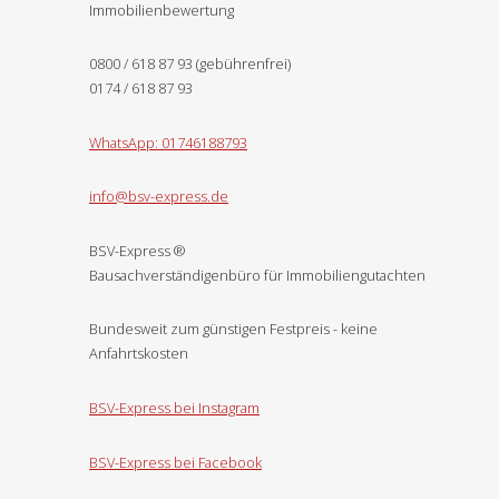
Immobilienbewertung
0800 / 618 87 93 (gebührenfrei)
0174 / 618 87 93
WhatsApp: 01746188793
info@bsv-express.de
BSV-Express
®
Bausachverständigenbüro für Immobiliengutachten
Bundesweit zum günstigen Festpreis - keine
Anfahrtskosten
BSV-Express bei Instagram
BSV-Express bei Facebook