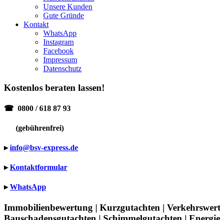
Unsere Kunden
Gute Gründe
Kontakt
WhatsApp
Instagram
Facebook
Impressum
Datenschutz
Kostenlos beraten lassen!
☎
0800 / 618 87 93
(gebührenfrei)
▸
info@bsv-express.de
▸
Kontaktformular
▸
WhatsApp
Immobilienbewertung | Kurzgutachten | Verkehrswer
Bauschadensgutachten | Schimmelgutachten | Energi