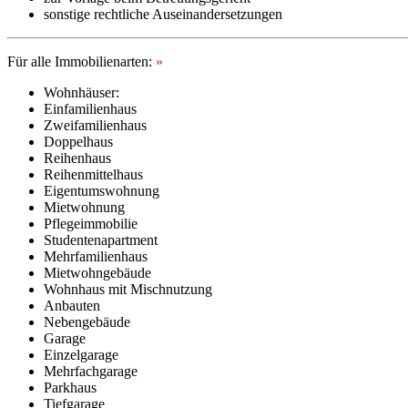
sonstige rechtliche Auseinandersetzungen
Für alle Immobilienarten:
»
Wohnhäuser:
Einfamilienhaus
Zweifamilienhaus
Doppelhaus
Reihenhaus
Reihenmittelhaus
Eigentumswohnung
Mietwohnung
Pflegeimmobilie
Studentenapartment
Mehrfamilienhaus
Mietwohngebäude
Wohnhaus mit Mischnutzung
Anbauten
Nebengebäude
Garage
Einzelgarage
Mehrfachgarage
Parkhaus
Tiefgarage