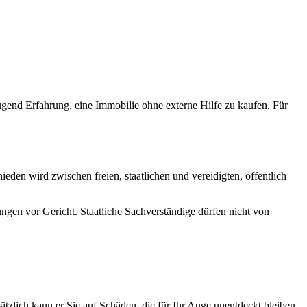
gend Erfahrung, eine Immobilie ohne externe Hilfe zu kaufen. Für
en wird zwischen freien, staatlichen und vereidigten, öffentlich
zungen vor Gericht. Staatliche Sachverständige dürfen nicht von
tzlich kann er Sie auf Schäden, die für Ihr Auge unentdeckt bleiben,