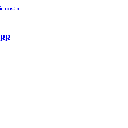
ie uns! «
pp