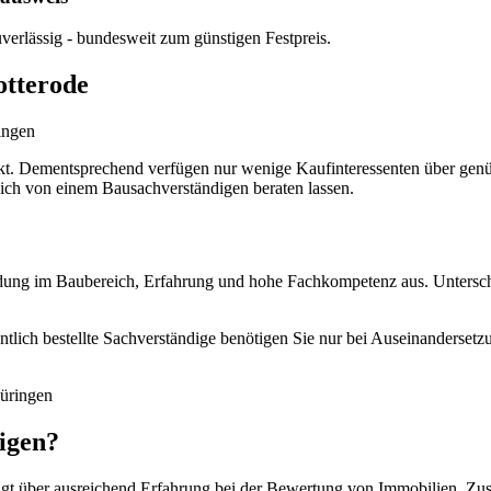
erlässig - bundesweit zum günstigen Festpreis.
otterode
ingen
jekt. Dementsprechend verfügen nur wenige Kaufinteressenten über genü
sich von einem Bausachverständigen beraten lassen.
ung im Baubereich, Erfahrung und hohe Fachkompetenz aus. Unterschied
fentlich bestellte Sachverständige benötigen Sie nur bei Auseinanderset
igen?
fügt über ausreichend Erfahrung bei der Bewertung von Immobilien. Zusä