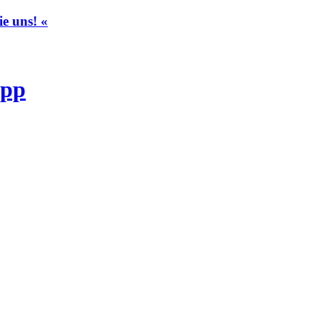
ie uns! «
pp