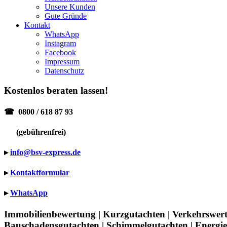
Unsere Kunden
Gute Gründe
Kontakt
WhatsApp
Instagram
Facebook
Impressum
Datenschutz
Kostenlos beraten lassen!
☎
0800 / 618 87 93
(gebührenfrei)
▸
info@bsv-express.de
▸
Kontaktformular
▸
WhatsApp
Immobilienbewertung | Kurzgutachten | Verkehrswer
Bauschadensgutachten | Schimmelgutachten | Energi