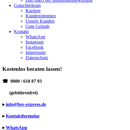
Das A&O der Immobilienbewertung
Gutachterteam
Karriere
Kundenstimmen
Unsere Kunden
Gute Gründe
Kontakt
WhatsApp
Instagram
Facebook
Impressum
Datenschutz
Kostenlos beraten lassen!
☎
0800 / 618 87 93
(gebührenfrei)
▸
info@bsv-express.de
▸
Kontaktformular
▸
WhatsApp